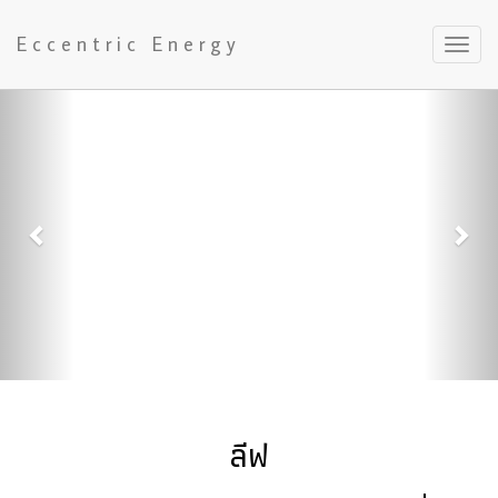
Eccentric Energy
Previous
Nex
ลีฟ