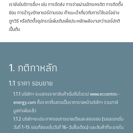
เรายังมีบริการอื่นฯ เช่น การจัดส่ง การจ่ายผ่านบัตรเครดิต การติดตั้ง
ซ่อม การบำรุงรักษาแอร์ตามรอบ คำแนะนำเกี่ยวกับการใช้แอร์อย่าง
ถูกวิธี หรือติดตั้งอุปกรณ์เพิ่มเติมเพื่อประหยัดพลังงานกว่าแอร์ปกติ
เป็นต้น
1. กติกาหลัก
1.1 ราคา รอบขาย
1.1.1 บริษัทฯ จะแสดงราคาสินค้าเริ่มต้นในเวป www.eccentric-
energy.com ซึ่งราคาที่แสดงเป็นราคาขายหน้าบริษัทฯ รวมภาษี
มูลค่าเพิ่มแล้ว
1.1.2 บริษัทฯจะประกาศรอบการขายเดือนละสองรอบ (รอบแรกเริ่ม
วันที่ 1-15 รอบที่สองเริ่มวันที่ 16-วันสิ้นเดือน) และสินค้าที่จะขายใน